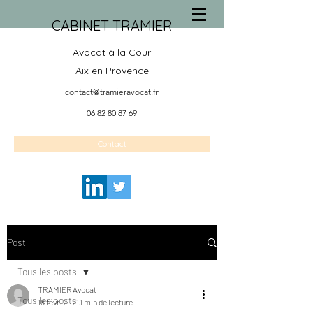
CABINET TRAMIER
Avocat à la Cour
Aix en Provence
contact@tramieravocat.fr
06 82 80 87 69
Contact
Post
Tous les posts
TRAMIER Avocat
Tous les posts
18 févr. 2021
1 min de lecture