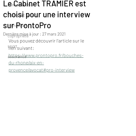
Le Cabinet TRAMIER est
consommation
choisi pour une interview
transport aérien
sur ProntoPro
immobilier
Dernière mise à jour :
27 mars 2021
copropriété
Vous pouvez découvrir l'article sur le 
sport
lien suivant:
https://www.prontopro.fr/bouches-
assurance
du-rhone/aix-en-
provence/avocat#pro-interview