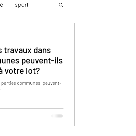
té
sport
s travaux dans
munes peuvent-ils
à votre lot?
es parties communes, peuvent-
?