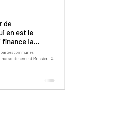
r de
i en est le
i finance la