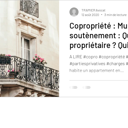
TRAMIER Avocat
12 août 2020
3 min de lecture
Copropriété : Mu
soutènement : Qu
propriétaire ? Qu
remise en état ?
A LIRE #copro #copropriété #partiescommunes
#partiesprivatives #charges #mursoutenement Monsieur X.
habite un appartement en...